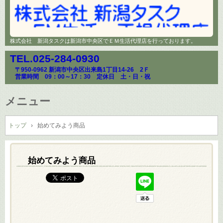
株式会社 新潟タスクは新潟市中央区でＥＭ生活代理店を行っております。
TEL.
025-284-0930
〒950-0962 新潟市中央区出来島1丁目14-26 2Ｆ
営業時間 09：00～17：30 定休日 土・日・祝
メニュー
コ
ン
トップ
›
始めてみよう商品
テ
ン
ツ
始めてみよう商品
へ
ス
キ
ッ
プ