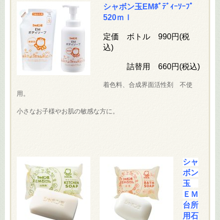
シャボン玉EMﾎﾞﾃﾞｨｰｿｰﾌﾟ
520ｍｌ
定価 ボトル 990円(税
込)
詰替用 660円(税込)
着色料、合成界面活性剤 不使
用。
小さなお子様やお肌の敏感な方に。
シャ
ボン
玉
ＥＭ
台所
用石