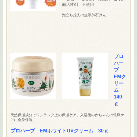
面活性剤 不使用
泡立ち控えの無添加石けん
プロ
ハー
ブ
EMク
リー
ム
140
ｇ
天然保湿成分でワンランク上の保湿ケア。入浴後の赤ちゃんの乾燥ケ
アに全身保湿。
プロハーブ EMホワイトUVクリーム 30ｇ