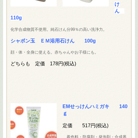
け
ん
110g
化学合成物質不使用。純石けん分99％の高い洗浄力。
シャボン玉 ＥＭ浴用石けん 100g
顔・体・全身に使える。赤ちゃんやお子様にも。
どちらも 定価 178円(税込)
EMせっけんハミガキ 140
ｇ
定価 517円(税込)
着色料・防腐剤・発泡剤・合成界