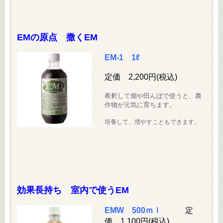
EMの原点 撒くEM
EM-1 1ℓ
定価 2,200円(税込
)
希釈して畑や田んぼで使うと、農
作物が元気に育ちます。
培養して、増やすこともできます。
効果長持ち 室内で使うEM
EMW 500ｍｌ
定
価 1,100円(税込)