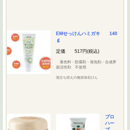
EMせっけんハミガキ 140
ｇ
定価 517円(税込)
着色料・防腐剤・発泡剤・合成界
面活性剤 不使用
泡立ち控えの無添加石けん
プロ
ハー
ブ