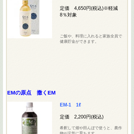
定価 4,650
円(税込
)※軽減
8％対象
ご飯や、料理に入れると家族全員で
健康貯金ができます。
EMの原点 撒くEM
EM-1 1ℓ
定価 2,200円(税込
)
希釈して畑や田んぼで使うと、農作
物が元気に育ちます。