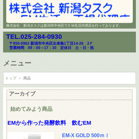
株式会社 新潟タスクは新潟市中央区でＥＭ生活代理店を行っております。
TEL.
025-284-0930
〒950-0962 新潟市中央区出来島1丁目14-26 2Ｆ
営業時間 09：00～17：30 定休日 土・日・祝
メニュー
コ
ン
トップ
›
商品
テ
ン
アーカイブ
ツ
へ
始めてみよう商品
ス
キ
EMから作った発酵飲料 飲むEM
ッ
プ
EM-X GOLD 500ｍｌ